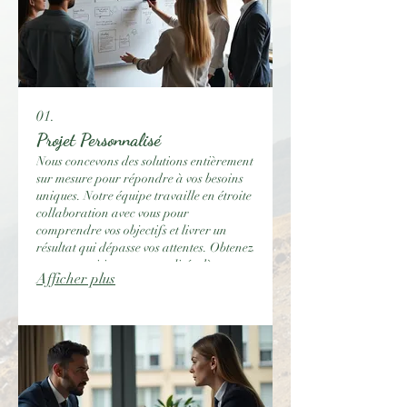
01.
Projet Personnalisé
Nous concevons des solutions entièrement
sur mesure pour répondre à vos besoins
uniques. Notre équipe travaille en étroite
collaboration avec vous pour
comprendre vos objectifs et livrer un
résultat qui dépasse vos attentes. Obtenez
une proposition personnalisée dès
Afficher plus
maintenant pour un service
parfaitement adapté.