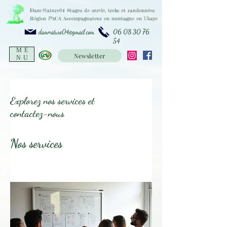
Dam-Nature04
Stages de survie, treks et randonnées
Région PACA
Accompagnateur en montagne en Ubaye
06 08 30 76
damnature04@gmail.com
54
ME
Newsletter
NU
Explorez nos services et
contactez-nous
Nos services